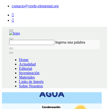
contacto@verde-elemental.org
Ingresa una palabra
Home
Actualidad
Editorial
Investigación
Materiales
Links de Interés
Sobre Nosotros