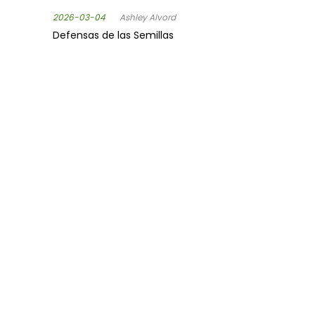
2026-03-04
Ashley Alvord
Defensas de las Semillas
2026-03-02
Ashley Alvord
Defensas de las Semillas
SÍGUENOS
MANTENTE INFORMADO