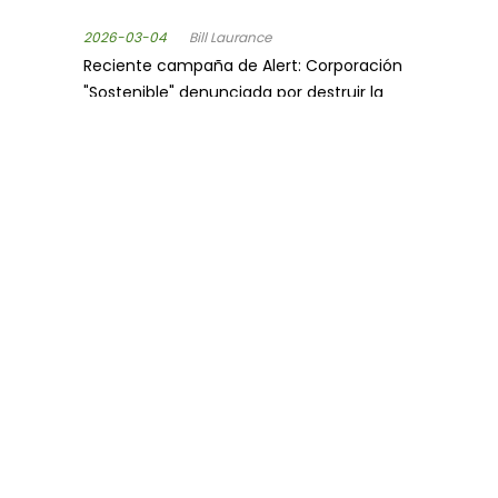
2026-03-04
Bill Laurance
Reciente campaña de Alert: Corporación
"Sostenible" denunciada por destruir la
Amazonía
2026-03-02
Bill Laurance
Reciente campaña de Alert: Corporación
"Sostenible" denunciada por destruir la
Amazonía
SÍGUENOS