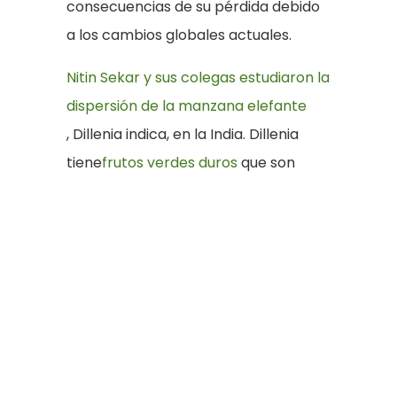
consecuencias de su pérdida debido
a los cambios globales actuales.
Nitin Sekar y sus colegas estudiaron la
dispersión de la manzana elefante
, Dillenia indica, en la India. Dillenia
tiene
frutos verdes duros
que son
dispersados principalmente por los
elefantes. Con el tiempo, estos frutos
se ablandan, lo que permite la
dispersión por animales más
pequeños. Con esta estrategia de
dispersión, Dillenia no depende
unicamente de los elefantes para su
dispersión. Sin embargo, Sekar