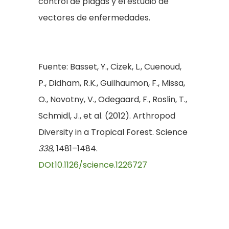
control de plagas y el estudio de
vectores de enfermedades.
Fuente: Basset, Y., Cizek, L., Cuenoud,
P., Didham, R.K., Guilhaumon, F., Missa,
O., Novotny, V., Odegaard, F., Roslin, T.,
Schmidl, J., et al. (2012). Arthropod
Diversity in a Tropical Forest. Science
338
, 1481–1484.
DOI:10.1126/science.1226727